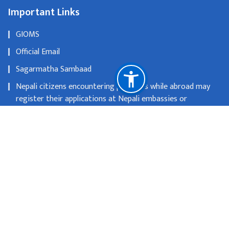
Important Links
GIOMS
Official Email
Sagarmatha Sambaad
Nepali citizens encountering problems while abroad may
register their applications at Nepali embassies or
consulates
OLD WEBSITE
National Natural Resources and Fiscal Commission
Singhadurbar, Kathmandu
info@mofa.gov.np
977-1- 4200182/183/184/185