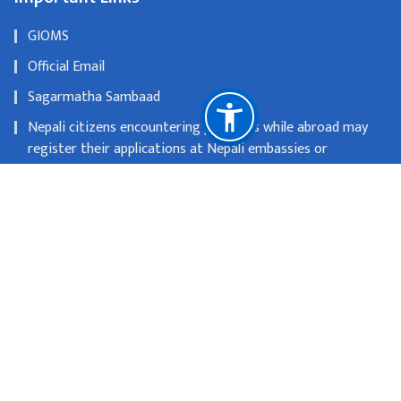
GIOMS
Official Email
Sagarmatha Sambaad
Nepali citizens encountering problems while abroad may
register their applications at Nepali embassies or
consulates
OLD WEBSITE
National Natural Resources and Fiscal Commission
Singhadurbar, Kathmandu
info@mofa.gov.np
977-1- 4200182/183/184/185