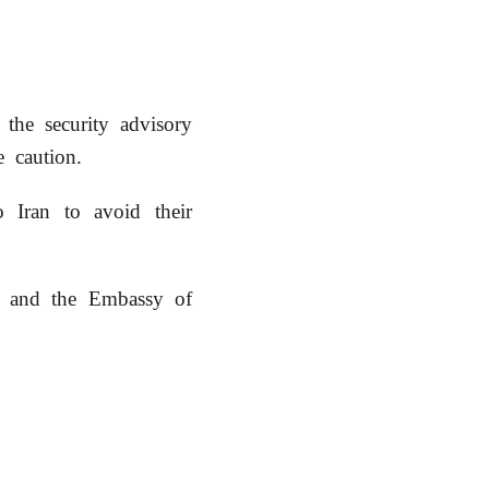
 the security advisory
ise caution.
o Iran to avoid their
du and the Embassy of