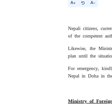
A
A
Nepali citizens, curr
of the competent auth
Likewise, the Minist
plan until the situat
For emergency, kindl
Nepal in Doha in the
Ministry of Foreig