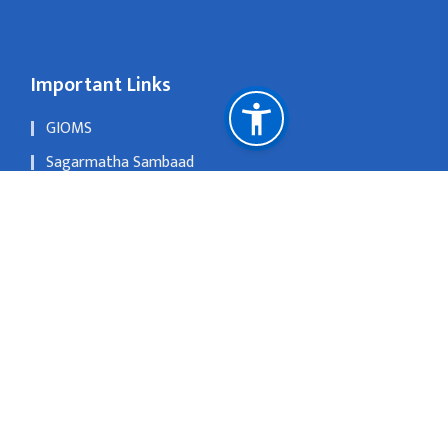
Important Links
GIOMS
Sagarmatha Sambaad
OLD WEBSITE
Singhadurbar,