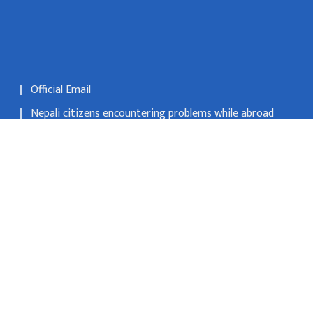
Official Email
Nepali citizens encountering problems while abroad
may register their applications at Nepali embassies or
consulates
National Natural Resources and Fiscal Commission
 Kathmandu
info@mofa.gov.np
977-1- 4200182/183/184/185