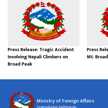
Press Release: Tragic Accident
Press Rel
Involving Nepali Climbers on
Mt. Broad
Broad Peak
Ministry of Foreign Affairs
Singhadurbar, Kathmandu