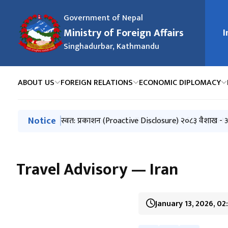
Government of Nepal
Ministry of Foreign Affairs
I
मुख्य न
Singhadurbar, Kathmandu
ABOUT US
FOREIGN RELATIONS
ECONOMIC DIPLOMACY
मुख्य नेभिगेसनमा जानुहोस्
Notice
Press Release-Nepali Climbers on Mt. Broad Pea
Press Release on the Tragic Death of a Nepali N
स्वत: प्रकाशन (Proactive Disclosure) २०८३ वैशाख - 
२०८३ असार महिनामा परराष्ट्र मन्त्रालय र अन्तर्गतका निकाय
Exchange of Congratulatory Messages between t
Travel Advisory — Iran
January 13, 2026, 02