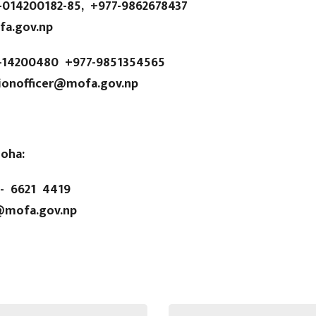
14200182-85, +977-9862678437
.gov.np
4200480 +977-9851354565
onofficer@mofa.gov.np
oha:
 6621 4419
ofa.gov.np