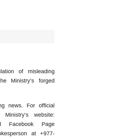
lation of misleading
e Ministry’s forged
g news. For official
 Ministry’s website:
d Facebook Page
okesperson at +977-