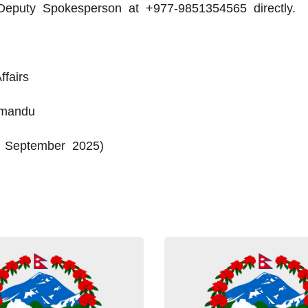
eputy Spokesperson at +977-9851354565 directly.
ffairs
hmandu
 September 2025)