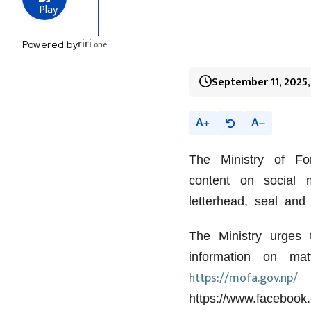
riri
one
Powered by
September 11, 2025,
A
A
The Ministry of For
content on social 
letterhead, seal and 
The Ministry urges 
information on matt
https://mofa.gov.np/
,
https://www.facebo