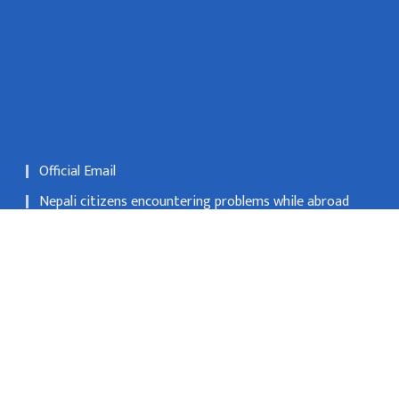
Official Email
Nepali citizens encountering problems while abroad
may register their applications at Nepali embassies or
consulates
National Natural Resources and Fiscal Commission
 Kathmandu
info@mofa.gov.np
977-1- 4200182/183/184/185