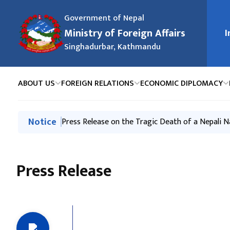
Government of Nepal
Ministry of Foreign Affairs
मुख्य न
I
Singhadurbar, Kathmandu
ABOUT US
FOREIGN RELATIONS
ECONOMIC DIPLOMACY
मुख्य नेभिगेसनमा जानुहोस्
Notice
Press Release-Nepali Climbers on Mt. Broad Pea
Press Release on the Tragic Death of a Nepali N
स्वत: प्रकाशन (Proactive Disclosure) २०८३ वैशाख - 
२०८३ असार महिनामा परराष्ट्र मन्त्रालय र अन्तर्गतका निकाय
Exchange of Congratulatory Messages between t
Press Release