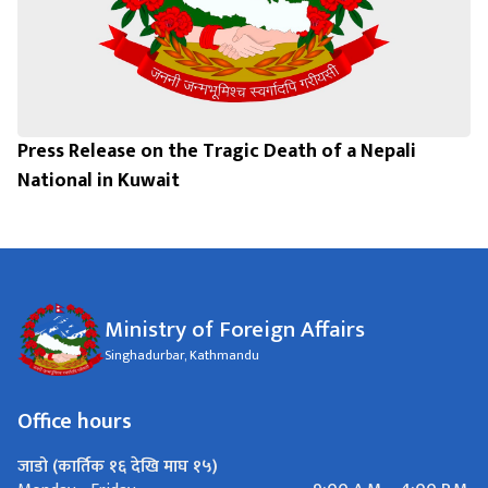
Press Release on the Tragic Death of a Nepali
National in Kuwait
Ministry of Foreign Affairs
Singhadurbar, Kathmandu
Office hours
जाडो (कार्तिक १६ देखि माघ १५)