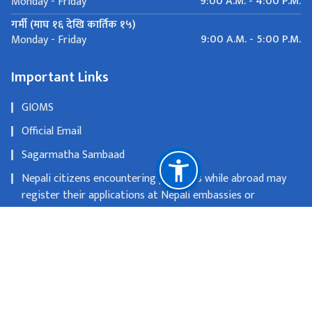
9:00 A.M. - 4:00 P.M.
Monday - Friday
गर्मी (माघ १६ देखि कार्तिक १५)
9:00 A.M. - 5:00 P.M.
Monday - Friday
Important Links
GIOMS
Official Email
Sagarmatha Sambaad
Nepali citizens encountering problems while abroad may
register their applications at Nepali embassies or
consulates
OLD WEBSITE
National Natural Resources and Fiscal Commission