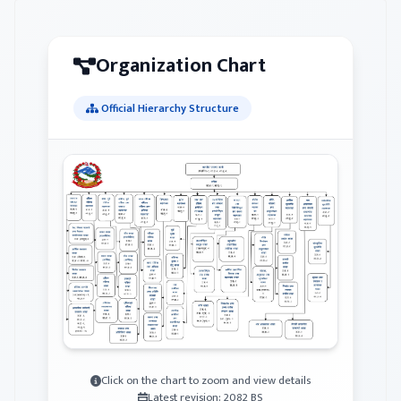
Organization Chart
Official Hierarchy Structure
Click on the chart to zoom and view details
Latest revision: 2082 BS