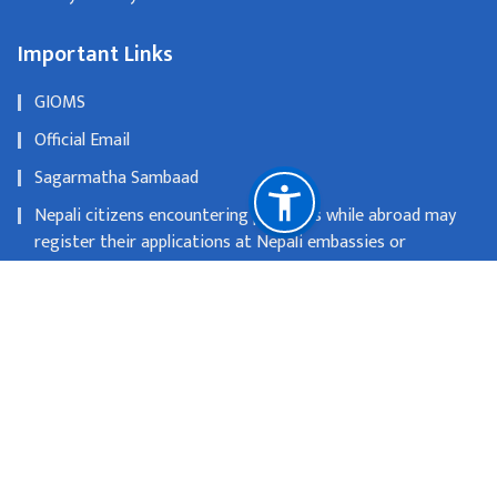
Important Links
GIOMS
Official Email
Sagarmatha Sambaad
Nepali citizens encountering problems while abroad may
register their applications at Nepali embassies or
consulates
OLD WEBSITE
National Natural Resources and Fiscal Commission
Singhadurbar, Kathmandu
info@mofa.gov.np
977-1- 4200182/183/184/185