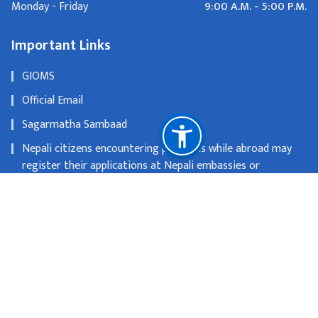
9:00 A.M. - 5:00 P.M.
Monday - Friday
Important Links
GIOMS
Official Email
Sagarmatha Sambaad
Nepali citizens encountering problems while abroad may
register their applications at Nepali embassies or
consulates
OLD WEBSITE
National Natural Resources and Fiscal Commission
Singhadurbar, Kathmandu
info@mofa.gov.np
977-1- 4200182/183/184/185