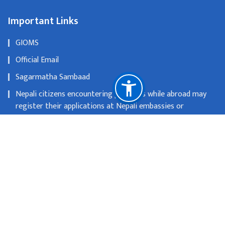
Important Links
GIOMS
Official Email
Sagarmatha Sambaad
Nepali citizens encountering problems while abroad may
register their applications at Nepali embassies or
consulates
OLD WEBSITE
National Natural Resources and Fiscal Commission
Singhadurbar, Kathmandu
info@mofa.gov.np
977-1- 4200182/183/184/185