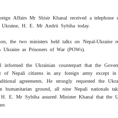
reign Affairs Mr Shisir Khanal received a telephone c
f Ukraine, H. E. Mr Andrii Sybiha today.
ion, the two ministers held talks on Nepal-Ukraine re
in Ukraine as Prisoners of War (POWs).
l informed the Ukrainian counterpart that the Gove
t of Nepali citizens in any foreign army except in
itional agreements. He strongly requested the Ukr
on humanitarian ground, all nine Nepali nationals ta
. H. E. Mr Sybiha assured Minister Khanal that the U
sue.