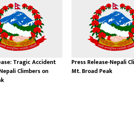
ease: Tragic Accident
Press Release-Nepali C
 Nepali Climbers on
Mt. Broad Peak
ak