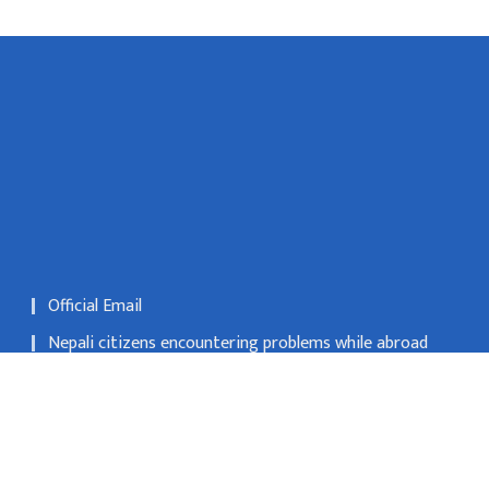
Official Email
Nepali citizens encountering problems while abroad
may register their applications at Nepali embassies or
consulates
National Natural Resources and Fiscal Commission