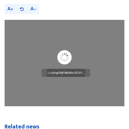
A
A
Loading PDF Worker CORS ...
Loading WEBGL 3D ...
Related news