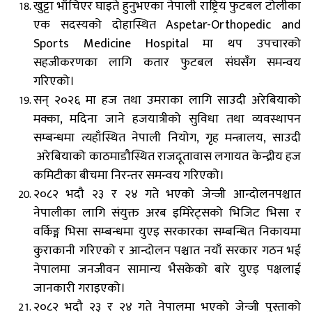
खुट्टा भाँचिएर घाइते हुनुभएका नेपाली राष्ट्रिय फुटबल टोलीका
एक सदस्यको दोहास्थित Aspetar-Orthopedic and
Sports Medicine Hospital मा थप उपचारको
सहजीकरणका लागि कतार फुटबल संघसँग समन्वय
गरिएको।
सन् २०२६ मा हज तथा उमराका लागि साउदी अरेबियाको
मक्का, मदिना जाने हजयात्रीको सुविधा तथा व्यवस्थापन
सम्बन्धमा त्यहाँस्थित नेपाली नियोग, गृह मन्त्रालय,
साउदी
अरेबि
याको काठमाडौस्थित राजदूतावास
लगायत केन्द्रीय हज
कमिटीका बीचमा निरन्तर समन्वय गरिएको।
२०८२ भदौ २३ र २४ गते भएको जेन्जी
आन्दोल
नपश्चात
नेपालीका लागि संयुक्त
अरब
इमिरेट्सको
भिजिट भिसा र
वर्किङ्ग
भिसा
सम्बन्धमा युएइ सरकारका सम्बन्धित निकायमा
कुराकानी गरिएको र आन्दोलन पश्चात नयाँ सरकार गठन भई
नेपालमा जनजीवन सामान्य भैसकेको बारे युएइ पक्षलाई
जानकारी गराइएको।
२०८२ भदौ २३ र २४ गते नेपालमा भएको जेन्जी पुस्ताको