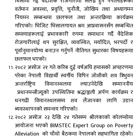
भिसामा गई वैदेशिक रोजगारीमा संलग्न हुने नेपालीहरूको
वर्तमान अवस्था, प्रवृत्ति, चुनौती, जोखिम तथा अध्यागमन
नियमन सम्बन्धमा छलफल तथा अन्तरक्रिया कार्यक्रम
गरिएको।
भिजिट भिसालगायत
श्रम आप्रवासनसँग सम्बन्धित
समस्याहरूलाई प्रभावकारी रुपमा समाधान गर्दै वैदेशिक
रोजगारीलाई थप सुरक्षित, व्यवस्थित, मर्यादित, भरपर्दो र
पूर्वानुमानयोग्य बनाउन गर्नुपर्ने नीतिगत सुधारका विषयहरूमा
छलफल भएको।
२०८२ असोज २१ गते करिब दुई वर्षअघि हमासको अपहरणमा
परेका नेपाली विद्यार्थी स्वर्गीय विपिन जोशीको शव त्रिभुवन
अन्तर्राष्ट्रिय विमानस्थलमा ल्याउनेदेखि सम्माननीय
प्रधानमन्त्रीज्यूको उपस्थितिमा
श्रद्धाञ्जली अर्पण कार्यक्रम र
धनगढी विमानस्थलसम्म शव लैजानका लागि उडान
ब्यवस्थापनको समन्वय गरिएको।
२०८२ असोज २३ देखि २४ गतेसम्म श्रीलंकाको कोलम्वोमा
आयोजना भएको BIMSTEC Expert Group on Poverty
Alleviation को चौथो बैठकमा नेपालको सहभागिता रहेको।