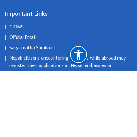
Important Links
GIOMS
Official Email
Sagarmatha Sambaad
Nepali citizens encountering problems while abroad may
register their applications at Nepali embassies or
consulates
OLD WEBSITE
National Natural Resources and Fiscal Commission
Singhadurbar, Kathmandu
info@mofa.gov.np
977-1- 4200182/183/184/185