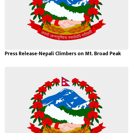
Press Release-Nepali Climbers on Mt. Broad Peak