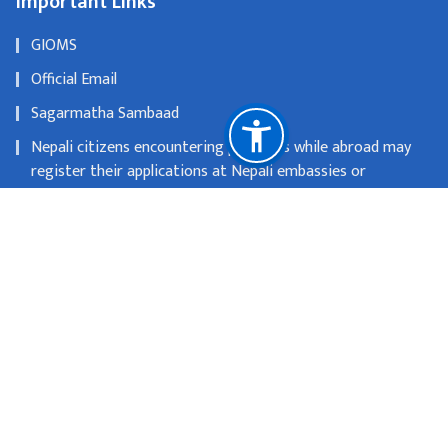
Important Links
GIOMS
Official Email
Sagarmatha Sambaad
Nepali citizens encountering problems while abroad may
register their applications at Nepali embassies or
consulates
OLD WEBSITE
National Natural Resources and Fiscal Commission
Singhadurbar, Kathmandu
info@mofa.gov.np
977-1- 4200182/183/184/185