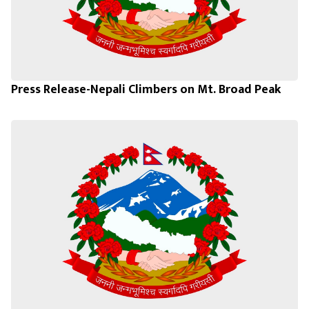
Press Release-Nepali Climbers on Mt. Broad Peak