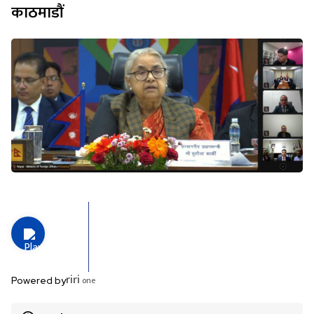
काठमाडौं
riri
one
Powered by