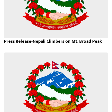
Press Release-Nepali Climbers on Mt. Broad Peak