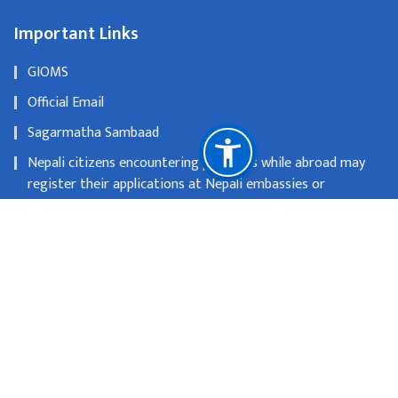
Important Links
GIOMS
Official Email
Sagarmatha Sambaad
Nepali citizens encountering problems while abroad may
register their applications at Nepali embassies or
consulates
OLD WEBSITE
National Natural Resources and Fiscal Commission
Singhadurbar, Kathmandu
info@mofa.gov.np
977-1- 4200182/183/184/185