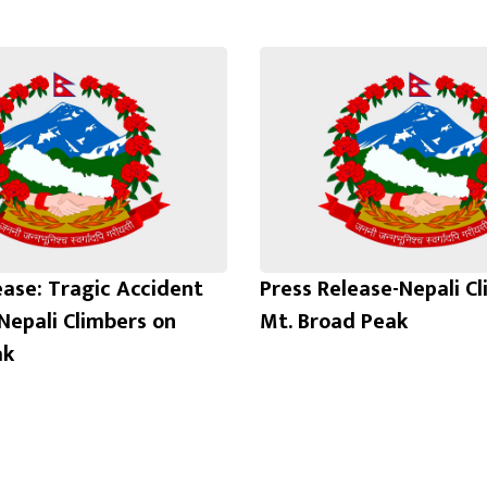
ease: Tragic Accident
Press Release-Nepali C
 Nepali Climbers on
Mt. Broad Peak
ak