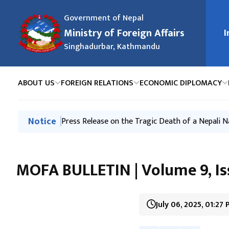
Government of Nepal
Ministry of Foreign Affairs
I
मुख्य न
Singhadurbar, Kathmandu
ABOUT US
FOREIGN RELATIONS
ECONOMIC DIPLOMACY
मुख्य नेभिगेसनमा जानुहोस्
Notice
Press Release-Nepali Climbers on Mt. Broad Pea
Press Release on the Tragic Death of a Nepali N
स्वत: प्रकाशन (Proactive Disclosure) २०८३ वैशाख - 
२०८३ असार महिनामा परराष्ट्र मन्त्रालय र अन्तर्गतका निकाय
Exchange of Congratulatory Messages between t
MOFA BULLETIN | Volume 9, Iss
July 06, 2025, 01:27