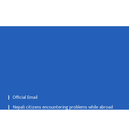
Official Email
Nepali citizens encountering problems while abroad
may register their applications at Nepali embassies or
consulates