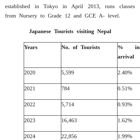
established in Tokyo in April 2013, runs classes
from Nursery to Grade 12 and GCE A- level.
Japanese Tourists visiting Nepal
Years
No. of Tourists
% in 
arrival
2020
5,599
2.40%
2021
784
0.51%
2022
5,714
0.93%
2023
16,463
1.62%
2024
22,856
1.99%