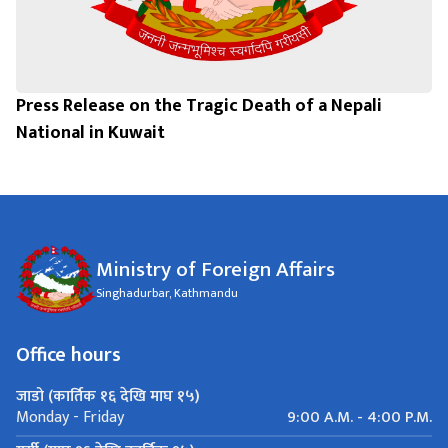
Press Release on the Tragic Death of a Nepali
National in Kuwait
Ministry of Foreign Affairs
Singhadurbar, Kathmandu
Office hours
जाडो (कार्तिक १६ देखि माघ १५)
9:00 A.M. - 4:00 P.M.
Monday - Friday