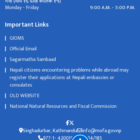
गर्मी (माघ १६ देखि कार्तिक १५)
9:00 A.M. - 5:00 P.M.
Monday - Friday
Important Links
GIOMS
Official Email
Sagarmatha Sambaad
Nepali citizens encountering problems while abroad may
register their applications at Nepali embassies or
consulates
OLD WEBSITE
National Natural Resources and Fiscal Commission
Singhadurbar, Kathmandu
info@mofa.gov.np
977-1- 4200182/183/184/185