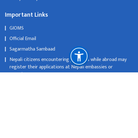
Important Links
GIOMS
Official Email
Sagarmatha Sambaad
Nepali citizens encountering problems while abroad may
register their applications at Nepali embassies or
consulates
OLD WEBSITE
National Natural Resources and Fiscal Commission
Singhadurbar, Kathmandu
info@mofa.gov.np
977-1- 4200182/183/184/185